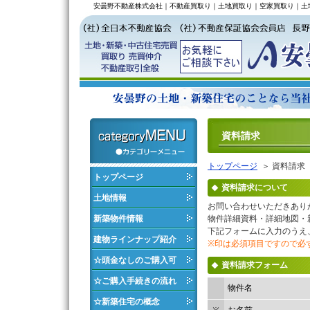
安曇野不動産株式会社｜不動産買取り｜土地買取り｜空家買取り｜土
資料請求
トップページ
＞ 資料請求
トップページ
資料請求について
土地情報
お問い合わせいただきあり
新築物件情報
物件詳細資料・詳細地図・
下記フォームに入力のうえ
建物ラインナップ紹介
※印は必須項目ですので必
☆頭金なしのご購入可
資料請求フォーム
☆ご購入手続きの流れ
物件名
☆新築住宅の概念