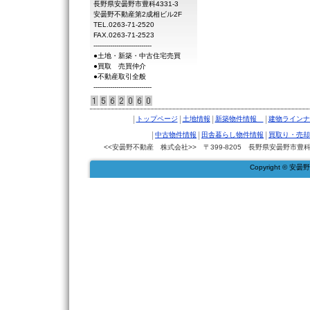
長野県安曇野市豊科4331-3
安曇野不動産第2成相ビル2F
TEL.0263-71-2520
FAX.0263-71-2523
----------------------------
●土地・新築・中古住宅売買
●買取 売買仲介
●不動産取引全般
----------------------------
|
|
|
|
トップページ
土地情報
新築物件情報
建物ラインナ
|
|
|
中古物件情報
田舎暮らし物件情報
買取り・売却
<<安曇野不動産 株式会社>> 〒399-8205 長野県安曇野市豊科4331
Copyright © 安曇野