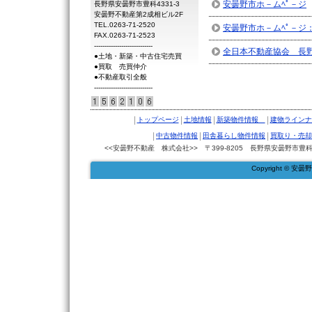
安曇野市ホ－ムﾍﾟ－ジ
長野県安曇野市豊科4331-3
安曇野不動産第2成相ビル2F
TEL.0263-71-2520
安曇野市ホ－ムﾍﾟ－ジ
FAX.0263-71-2523
----------------------------
全日本不動産協会 長
●土地・新築・中古住宅売買
●買取 売買仲介
●不動産取引全般
----------------------------
|
|
|
|
トップページ
土地情報
新築物件情報
建物ラインナ
|
|
|
中古物件情報
田舎暮らし物件情報
買取り・売却
<<安曇野不動産 株式会社>> 〒399-8205 長野県安曇野市豊科4331
Copyright © 安曇野