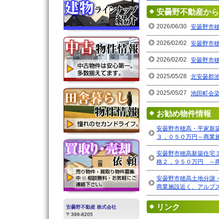
安曇野不動産から
2026/06/30
安曇野市
2026/02/02
安曇野市
2026/02/02
安曇野市
2025/05/28
北安曇郡
2025/05/27
池田町会
お勧め物件情報
安曇野市穂高・平家新
３，０５０万円～商業
安曇野市穂高新築住
格２，９５０万円 ～
安曇野市穂高土地分譲
商業施設近く、アルプ
リンク
安曇野不動産 株式会社
〒399-8205